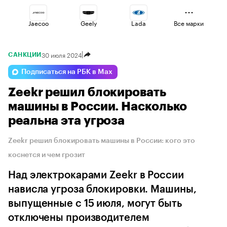
Jaecoo
Geely
Lada
Все марки
30 июля 2024
САНКЦИИ
Volga
Omoda
Haval
Подписаться на РБК в Max
Zeekr решил блокировать
Voyah
Changan
Esteo
машины в России. Насколько
реальна эта угроза
Zeekr решил блокировать машины в России: кого это
коснется и чем грозит
Над электрокарами Zeekr в России
нависла угроза блокировки. Машины,
выпущенные с 15 июля, могут быть
отключены производителем