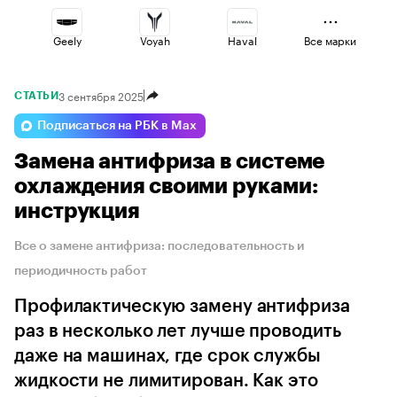
Geely
Voyah
Haval
Все марки
3 сентября 2025
СТАТЬИ
Esteo
Omoda
Jaecoo
Подписаться на РБК в Max
Замена антифриза в системе
Lada
Changan
Volga
охлаждения своими руками:
инструкция
Все о замене антифриза: последовательность и
периодичность работ
Профилактическую замену антифриза
раз в несколько лет лучше проводить
даже на машинах, где срок службы
жидкости не лимитирован. Как это