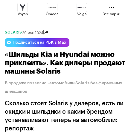
Voyah
Omoda
Volga
Все марки
29 мая 2024
SOLARIS
Geely
Changan
Haval
Подписаться на РБК в Max
«Шильды Kia и Hyundai можно
Esteo
Jaecoo
Lada
приклеить». Как дилеры продают
машины Solaris
В продаже появились автомобили Solaris без фирменных
шильдиков
Сколько стоят Solaris у дилеров, есть ли
скидки и шильдики с каким брендом
устанавливают теперь на автомобили:
репортаж