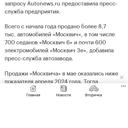
запросу Autonews.ru предоставила пресс-
служба предприятия.
Всего с начала года продано более 8,7
тыс. автомобилей «Москвич», в том числе
700 седанов «Москвич 6» и почти 600
электромобилей «Москвич 3е», добавила
пресс-служба автозавода.
Продажи «Москвича» в мае оказались ниже
показателя апреля 2024 года. Тогда
автозавод
реализовал
более 2,2 тыс.
Главная
Новости
Вторичка
автомобилей. В свою очередь, в марте 2024
года уровень продаж московского
автозавода достиг максимума в почти 3 тыс.
автомобилей. Таким образом продажи