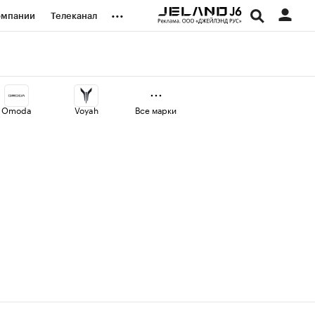
...
омпании
Телеканал
изионеры
дования
Omoda
Voyah
Все марки
наличной валюты