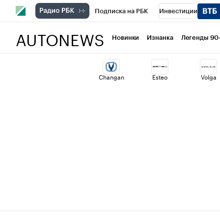
Подписка на РБК
Инвестиции
AUTONEWS
РБК Вино
Спорт
Школа управлени
Новинки
Изнанка
Легенды 90
Национальные проекты
Город
Ст
Changan
Esteo
Volga
Кредитные рейтинги
Франшизы
Проверка контрагентов
Политика