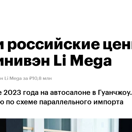
и российские це
инивэн Li Mega
 Li Mega за ₽10,8 млн
 2023 года на автосалоне в Гуанчжоу.
ю по схеме параллельного импорта