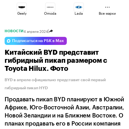
Geely
Omoda
Lada
Все марки
4 апреля 2024
НОВОСТИ
Volga
Changan
Haval
Подписаться на РБК в Max
Китайский BYD представит
Esteo
Voyah
Jaecoo
гибридный пикап размером с
Toyota Hilux. Фото
BYD в апреле официально представит свой первый
гибридный пикап HYD
Продавать пикап BYD планируют в Южной
Африке, Юго-Восточной Азии, Австралии,
Новой Зеландии и на Ближнем Востоке. О
планах продавать его в России компания