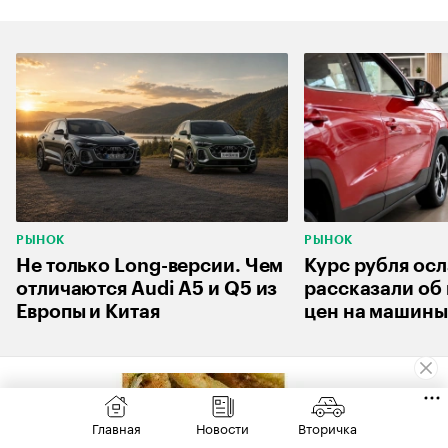
РЫНОК
РЫНОК
Не только Long-версии. Чем
Курс рубля осл
отличаются Audi A5 и Q5 из
рассказали об
Европы и Китая
цен на машины
Главная
Новости
Вторичка