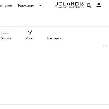
...
омпании
Телеканал
изионеры
дования
Omoda
Voyah
Все марки
наличной валюты