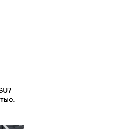
 SU7
 тыс.