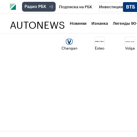
Подписка на РБК
Инвестиции
AUTONEWS
РБК Вино
Спорт
Школа управлени
Новинки
Изнанка
Легенды 90
Национальные проекты
Город
Ст
Changan
Esteo
Volga
Кредитные рейтинги
Франшизы
Проверка контрагентов
Политика