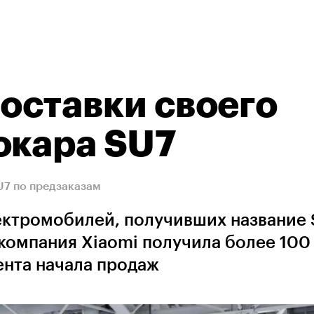
поставки своего
окара SU7
U7 по предзаказам
лектромобилей, получивших название
 компания Xiaomi получила более 100
ента начала продаж