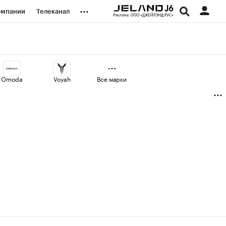
...
омпании
Телеканал
изионеры
дования
Omoda
Voyah
Все марки
наличной валюты