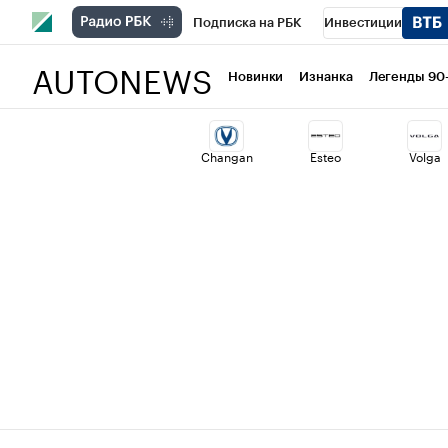
Подписка на РБК
Инвестиции
AUTONEWS
РБК Вино
Спорт
Школа управлени
Новинки
Изнанка
Легенды 90
Национальные проекты
Город
Ст
Changan
Esteo
Volga
Кредитные рейтинги
Франшизы
Проверка контрагентов
Политика