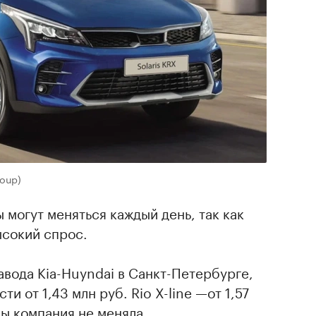
oup)
 могут меняться каждый день, так как
ысокий спрос.
авода Kia-Huyndai в Санкт-Петербурге,
и от 1,43 млн руб. Rio X-line —от 1,57
ны компания не меняла.