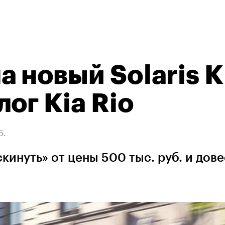
а новый Solaris K
ог Kia Rio
б.
кинуть» от цены 500 тыс. руб. и дове