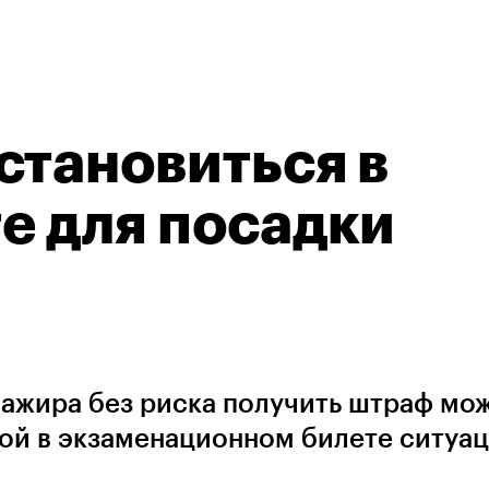
становиться в
е для посадки
сажира без риска получить штраф мо
мой в экзаменационном билете ситуа