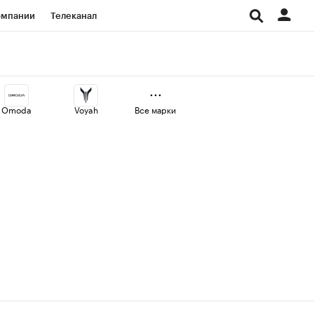
омпании
Телеканал
изионеры
дования
Omoda
Voyah
Все марки
Проверка контрагентов