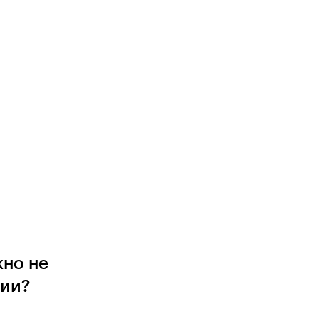
жно не
ции?