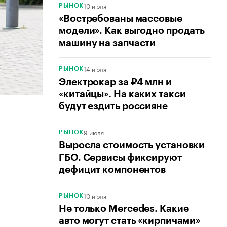
10 июля
РЫНОК
«Востребованы массовые
модели». Как выгодно продать
машину на запчасти
14 июля
РЫНОК
Электрокар за ₽4 млн и
«китайцы». На каких такси
будут ездить россияне
9 июля
РЫНОК
Выросла стоимость установки
ГБО. Сервисы фиксируют
дефицит компонентов
10 июля
РЫНОК
Не только Mercedes. Какие
авто могут стать «кирпичами»