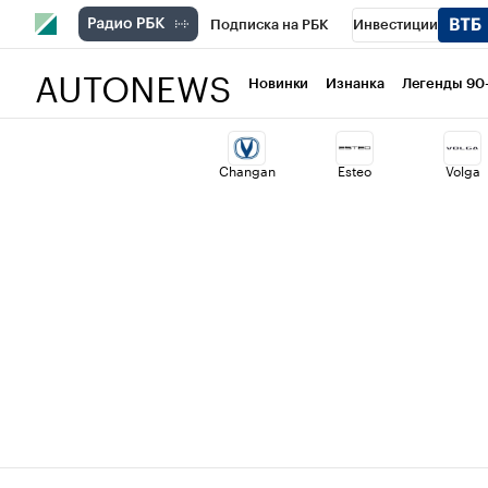
Подписка на РБК
Инвестиции
AUTONEWS
РБК Вино
Спорт
Школа управлени
Новинки
Изнанка
Легенды 90
Национальные проекты
Город
Ст
Changan
Esteo
Volga
Кредитные рейтинги
Франшизы
Политика
Экономика
Бизнес
Т