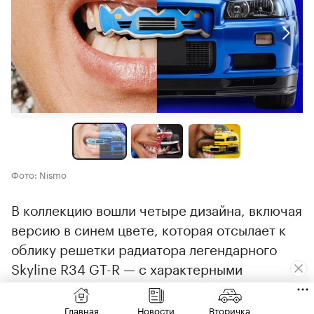
Фото: Nismo
В коллекцию вошли четыре дизайна, включая
версию в синем цвете, которая отсылает к
облику решетки радиатора легендарного
Skyline R34 GT-R — с характерными
черными вставками и янтарными
точками-«поворотниками».
Главная
Новости
Вторичка