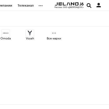
...
омпании
Телеканал
изионеры
дования
Omoda
Voyah
Все марки
наличной валюты