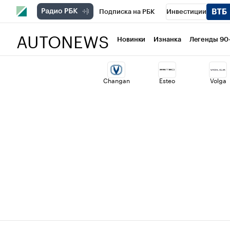
Подписка на РБК
Инвестиции
AUTONEWS
РБК Вино
Спорт
Школа управлени
Новинки
Изнанка
Легенды 90
Национальные проекты
Город
Ст
Changan
Esteo
Volga
Кредитные рейтинги
Франшизы
Проверка контрагентов
Политика