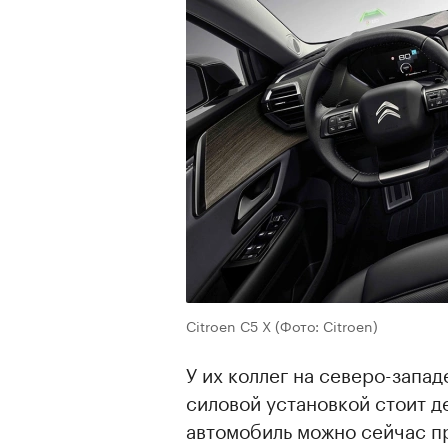
00:00
/
00:00
Citroen C5 X
(Фото: Citroen)
У их коллег на северо-запад
силовой установкой стоит д
автомобиль можно сейчас п