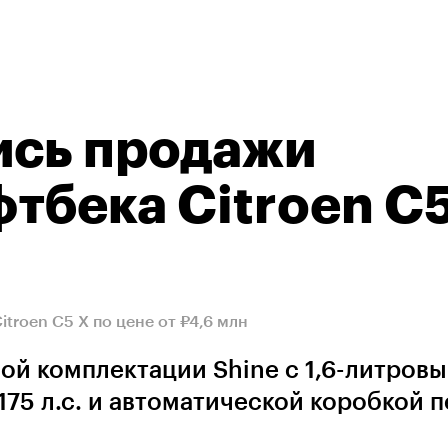
ись продажи
тбека Citroen C5
troen C5 X по цене от ₽4,6 млн
ой комплектации Shine с 1,6-литров
5 л.с. и автоматической коробкой 