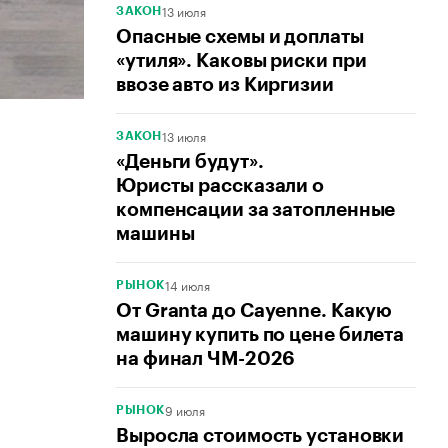
13 июля
ЗАКОН
Опасные схемы и доплаты
«утиля». Каковы риски при
ввозе авто из Киргизии
13 июля
ЗАКОН
«Деньги будут».
Юристы рассказали о
компенсации за затопленные
машины
14 июля
РЫНОК
От Granta до Cayenne. Какую
машину купить по цене билета
на финал ЧМ-2026
9 июля
РЫНОК
Выросла стоимость установки