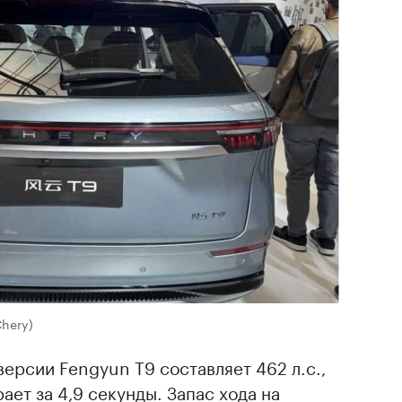
Chery)
ерсии Fengyun T9 составляет 462 л.с.,
ет за 4,9 секунды. Запас хода на