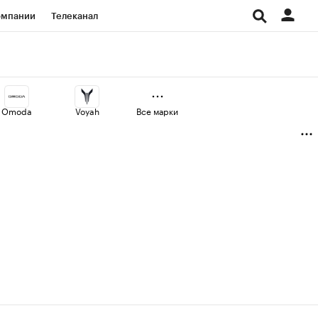
омпании
Телеканал
изионеры
дования
Omoda
Voyah
Все марки
Проверка контрагентов