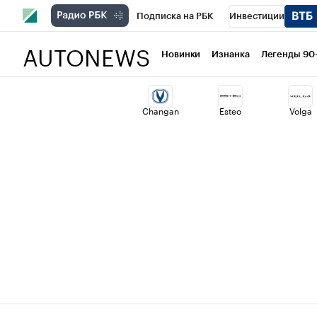
Подписка на РБК
Инвестиции
AUTONEWS
РБК Вино
Спорт
Школа управлени
Новинки
Изнанка
Легенды 90
Национальные проекты
Город
Ст
Changan
Esteo
Volga
Кредитные рейтинги
Франшизы
Политика
Экономика
Бизнес
Т