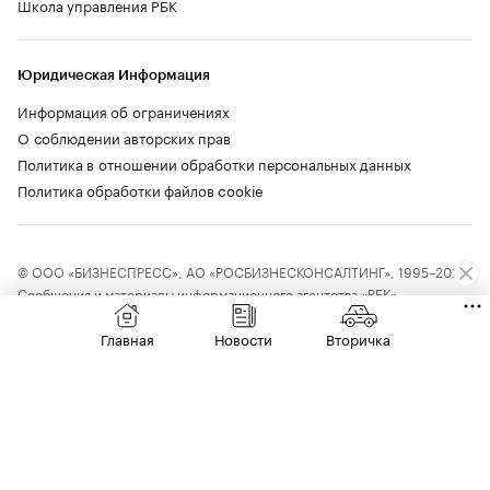
Школа управления РБК
Юридическая Информация
Информация об ограничениях
О соблюдении авторских прав
Политика в отношении обработки персональных данных
Политика обработки файлов cookie
© ООО «БИЗНЕСПРЕСС», АО «РОСБИЗНЕСКОНСАЛТИНГ», 1995–2026.
Сообщения и материалы информационного агентства «РБК»
(свидетельство о регистрации средства массовой информации выдано
Федеральной службой по надзору в сфере связи, информационных
Главная
Новости
Вторичка
технологий и массовых коммуникаций (Роскомнадзор) 09.12.2015
за номером ИА №ФС77-63848) и сетевого издания «РБК»
(свидетельство о регистрации средства массовой информации выдано
Федеральной службой по надзору в сфере связи, информационных
технологий и массовых коммуникаций (Роскомнадзор) 03.12.2021
за номером ЭЛ №ФС77-82385) сопровождаются пометкой «РБК».
18+
letters@rbc.ru