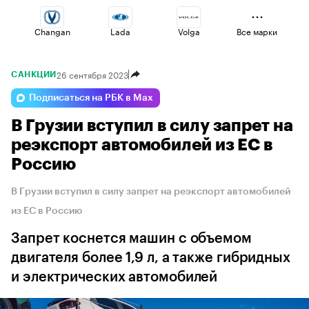
Changan
Lada
Volga
Все марки
26 сентября 2023
САНКЦИИ
Jaecoo
Geely
Voyah
Подписаться на РБК в Max
В Грузии вступил в силу запрет на
Esteo
Omoda
Haval
реэкспорт автомобилей из ЕС в
Россию
В Грузии вступил в силу запрет на реэкспорт автомобилей
из ЕС в Россию
Запрет коснется машин с объемом
двигателя более 1,9 л, а также гибридных
и электрических автомобилей