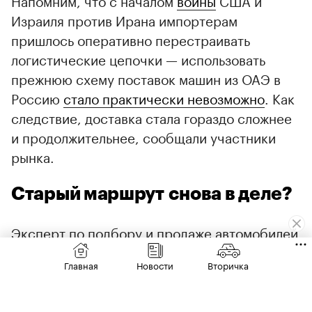
Напомним, что с началом
войны
США и
Израиля против Ирана импортерам
пришлось оперативно перестраивать
логистические цепочки — использовать
прежнюю схему поставок машин из ОАЭ в
Россию
стало практически невозможно
. Как
следствие, доставка стала гораздо сложнее
и продолжительнее, сообщали участники
рынка.
Старый маршрут снова в деле?
Эксперт по подбору и продаже автомобилей
из-за границы, автор YouTube-канала «Лиса
Главная
Новости
Вторичка
рулит» Елена Лисовская сообщила
Autonews.ru о возобновлении схемы
поставок, действовавшей до эскалации