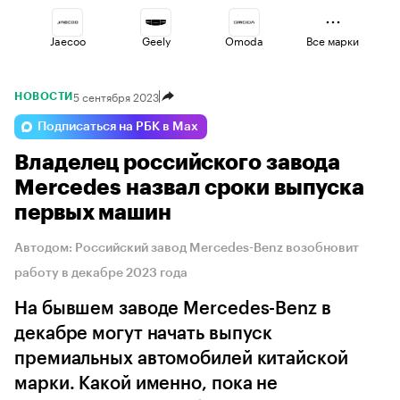
Jaecoo
Geely
Omoda
Все марки
5 сентября 2023
НОВОСТИ
Esteo
Haval
Changan
Подписаться на РБК в Max
Владелец российского завода
Voyah
Volga
Lada
Mercedes назвал сроки выпуска
первых машин
Автодом: Российский завод Mercedes-Benz возобновит
работу в декабре 2023 года
На бывшем заводе Mercedes-Benz в
декабре могут начать выпуск
премиальных автомобилей китайской
марки. Какой именно, пока не