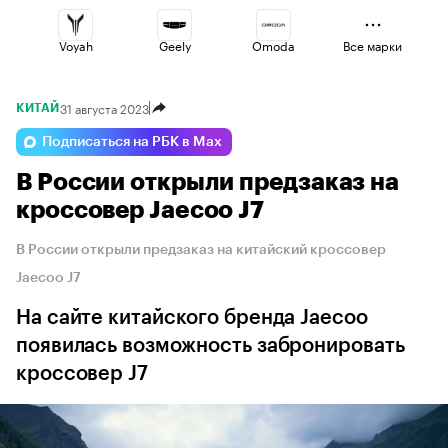
Voyah
Geely
Omoda
Все марки
31 августа 2023
КИТАЙ
Changan
Esteo
Jaecoo
Подписаться на РБК в Max
В России открыли предзаказ на
Lada
Haval
Volga
кроссовер Jaecoo J7
В России открыли предзаказ на китайский кроссовер
Jaecoo J7
На сайте китайского бренда Jaecoo
появилась возможность забронировать
кроссовер J7