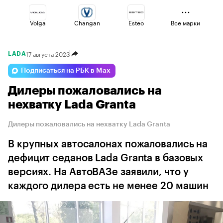
Volga
Changan
Esteo
Все марки
17 августа 2023
LADA
Voyah
Haval
Omoda
Подписаться на РБК в Max
Дилеры пожаловались на
Geely
Jaecoo
Lada
нехватку Lada Granta
Дилеры пожаловались на нехватку Lada Granta
В крупных автосалонах пожаловались на
дефицит седанов Lada Granta в базовых
версиях. На АвтоВАЗе заявили, что у
каждого дилера есть не менее 20 машин