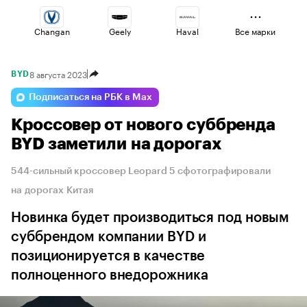
Changan
Geely
Haval
Все марки
8 августа 2023
BYD
Omoda
Jaecoo
Esteo
Подписаться на РБК в Max
Кроссовер от нового суббренда
Lada
Voyah
Volga
BYD заметили на дорогах
544-сильный кроссовер Leopard 5 сфотографировали
на дорогах Китая
Новинка будет производиться под новым
суббрендом компании BYD и
позиционируется в качестве
полноценного внедорожника