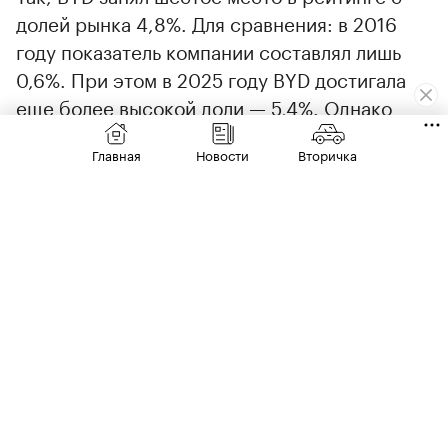
долей рынка 4,8%. Для сравнения: в 2016
году показатель компании составлял лишь
0,6%. При этом в 2025 году BYD достигала
еще более высокой доли — 5,4%. Однако
первое полугодие 2026 года оказалось для
Главная
Новости
Вторичка
компании непростым: продажи на
внутреннем рынке упали на 45,9% год к году.
Geely расположилась на седьмой строчке с
долей 4,6% — десятилетие назад она
составляла 1,5%. В показатели холдинга
включены результаты подконтрольных
брендов: Volvo, Smart, Polestar, Lotus,
Proton и других.
Chery же заняла девятую позицию, показав
00:00
/
00:00