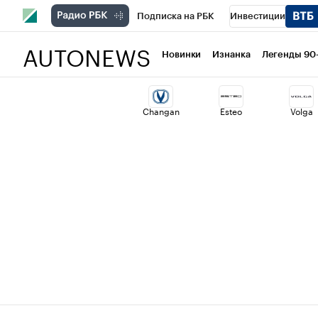
Подписка на РБК
Инвестиции
AUTONEWS
РБК Вино
Спорт
Школа управлени
Новинки
Изнанка
Легенды 90
Национальные проекты
Город
Ст
Changan
Esteo
Volga
Кредитные рейтинги
Франшизы
Политика
Экономика
Бизнес
Т