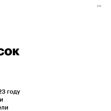
сок
23 году
и
ели