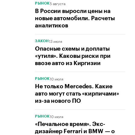
5 августа
РЫНОК
В России выросли цены на
новые автомобили. Расчеты
аналитиков
13 июля
ЗАКОН
Опасные схемы и доплаты
«утиля». Каковы риски при
ввозе авто из Киргизии
10 июля
РЫНОК
Не только Mercedes. Какие
авто могут стать «кирпичами»
из-за нового ПО
10 июля
РЫНОК
«Печальное время». Экс-
дизайнер Ferrari и BMW — о