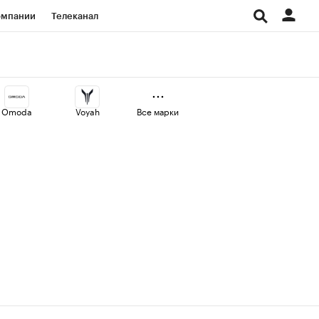
омпании
Телеканал
изионеры
дования
Omoda
Voyah
Все марки
Проверка контрагентов