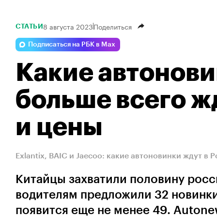
8 августа 2023
Поделиться
СТАТЬИ
Подписаться на РБК в Max
Какие автонови
больше всего жд
и цены
Exlantix, BAIC и Jaecoo: какие автоновинки ждут в 
Китайцы захватили половину росс
водителям предложили 32 новинки
появится еще не менее 49. Auton