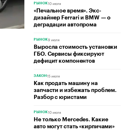
10 июля
РЫНОК
«Печальное время». Экс-
дизайнер Ferrari и BMW — о
деградации автопрома
9 июля
РЫНОК
Выросла стоимость установки
ГБО. Сервисы фиксируют
дефицит компонентов
15 июля
ЗАКОН
Как продать машину на
запчасти и избежать проблем.
Разбор с юристами
10 июля
РЫНОК
Не только Mercedes. Какие
авто могут стать «кирпичами»