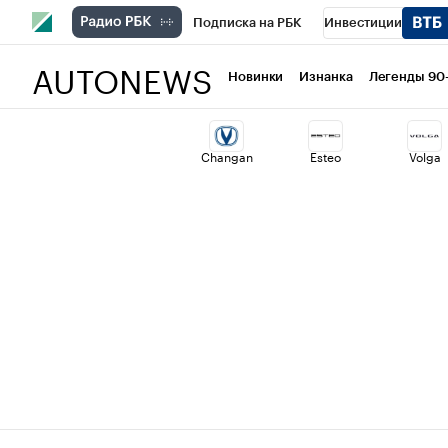
Подписка на РБК
Инвестиции
AUTONEWS
РБК Вино
Спорт
Школа управлени
Новинки
Изнанка
Легенды 90
Национальные проекты
Город
Ст
Changan
Esteo
Volga
Кредитные рейтинги
Франшизы
Проверка контрагентов
Политика