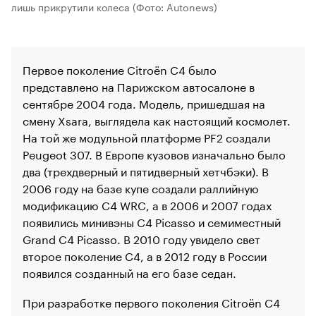
лишь прикрутили колеса
(Фото: Autonews)
Первое поколение Citroёn C4 было
представлено на Парижском автосалоне в
сентябре 2004 года. Модель, пришедшая на
смену Xsara, выглядела как настоящий космолет.
На той же модульной платформе PF2 создали
Peugeot 307. В Европе кузовов изначально было
два (трехдверный и пятидверный хетчбэки). В
00:00
/
00:00
2006 году на базе купе создали раллийную
модификацию C4 WRC, а в 2006 и 2007 годах
появились минивэны C4 Picasso и семиместный
Grand C4 Picasso. В 2010 году увидело свет
второе поколение C4, а в 2012 году в России
появился созданный на его базе седан.
При разработке первого поколения Citroёn C4