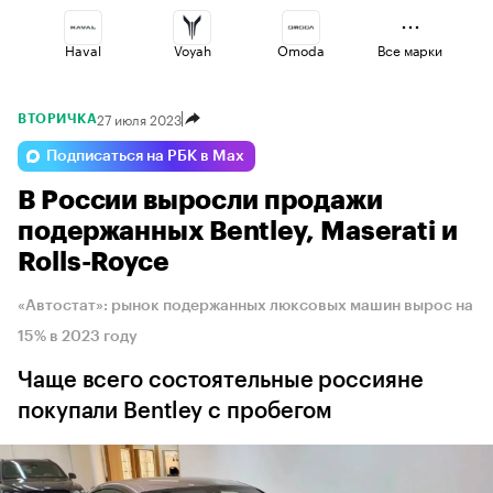
Haval
Voyah
Omoda
Все марки
27 июля 2023
ВТОРИЧКА
Jaecoo
Lada
Geely
Подписаться на РБК в Max
В России выросли продажи
Volga
Changan
Esteo
подержанных Bentley, Maserati и
Rolls-Royce
«Автостат»: рынок подержанных люксовых машин вырос на
15% в 2023 году
Чаще всего состоятельные россияне
покупали Bentley с пробегом