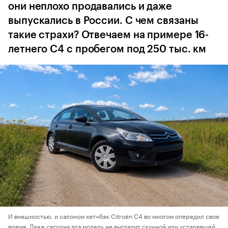
они неплохо продавались и даже
выпускались в России. С чем связаны
такие страхи? Отвечаем на примере 16-
летнего C4 с пробегом под 250 тыс. км
И внешностью, и салоном хетчбэк Citroёn C4 во многом опередил свое
время. Даже сегодня эта модель не выглядит скучной или устаревшей