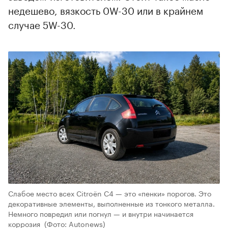
недешево, вязкость 0W-30 или в крайнем
случае 5W-30.
Слабое место всех Citroёn С4 — это «пенки» порогов. Это
декоративные элементы, выполненные из тонкого металла.
Немного повредил или погнул — и внутри начинается
коррозия
(Фото: Autonews)