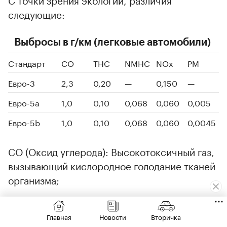
следующие:
Выбросы в г/км (легковые автомобили)
Стандарт
СО
ТНС
NMHC
NOx
PM
Евро-3
2,3
0,20
—
0,150
—
Евро-5а
1,0
0,10
0,068
0,060
0,005
Евро-5b
1,0
0,10
0,068
0,060
0,0045
СО (Оксид углерода): Высокотоксичный газ,
вызывающий кислородное голодание тканей
организма;
ТНС (Общее содержание углеводородов в
Главная
Новости
Вторичка
выхлопе): Летучие углеводороды вызывают