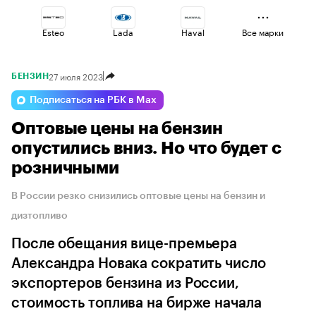
Esteo
Lada
Haval
Все марки
27 июля 2023
БЕНЗИН
Jaecoo
Volga
Geely
Подписаться на РБК в Max
Оптовые цены на бензин
Voyah
Changan
Omoda
опустились вниз. Но что будет с
розничными
В России резко снизились оптовые цены на бензин и
дизтопливо
После обещания вице-премьера
Александра Новака сократить число
экспортеров бензина из России,
стоимость топлива на бирже начала