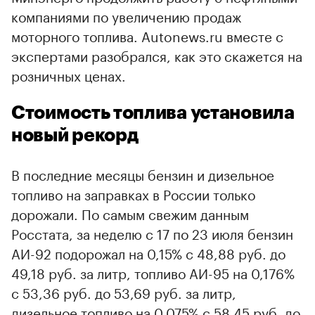
компаниями по увеличению продаж
моторного топлива. Autonews.ru вместе с
экспертами разобрался, как это скажется на
розничных ценах.
Стоимость топлива установила
новый рекорд
В последние месяцы бензин и дизельное
топливо на заправках в России только
дорожали. По самым свежим данным
Росстата, за неделю с 17 по 23 июля бензин
АИ-92 подорожал на 0,15% с 48,88 руб. до
00:00
/
00:00
49,18 руб. за литр, топливо АИ-95 на 0,176%
с 53,36 руб. до 53,69 руб. за литр,
дизельное топливо на 0,075% с 58,45 руб. до