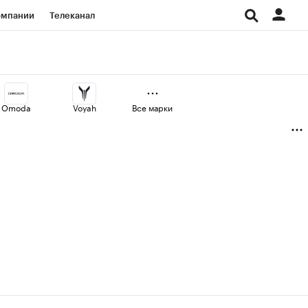
омпании
Телеканал
изионеры
дования
Omoda
Voyah
Все марки
Проверка контрагентов