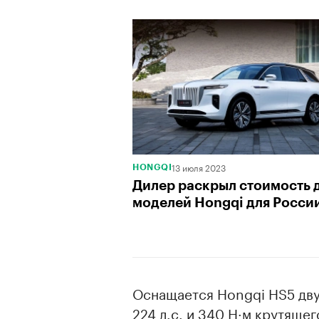
13 июля 2023
HONGQI
Дилер раскрыл стоимость 
моделей Hongqi для Росси
Оснащается Hongqi HS5 дв
224 л.с. и 340 Н·м крутящег