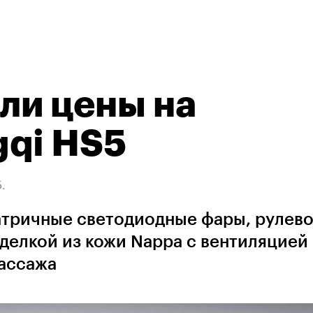
ли цены на
gqi HS5
.
атричные светодиодные фары, рулев
тделкой из кожи Nappa с вентиляцией
массажа