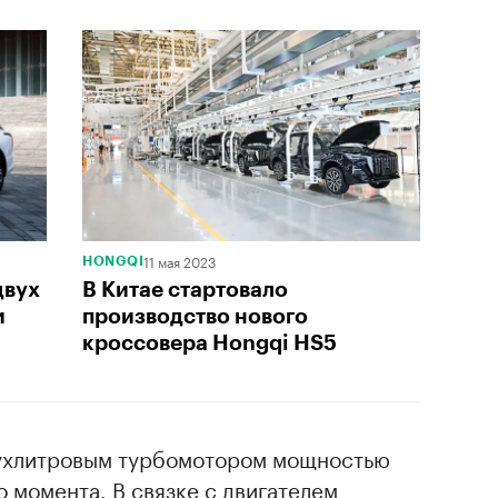
11 мая 2023
HONGQI
двух
В Китае стартовало
и
производство нового
кроссовера Hongqi HS5
ухлитровым турбомотором мощностью
о момента. В связке с двигателем