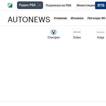
Подписка на РБК
Инвестиции
AUTONEWS
РБК Вино
Спорт
Школа управлени
Новинки
Изнанка
Легенды 90
Национальные проекты
Город
Ст
Changan
Esteo
Volga
Кредитные рейтинги
Франшизы
Политика
Экономика
Бизнес
Т