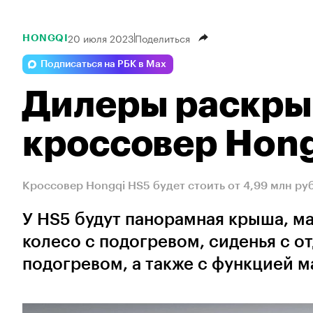
20 июля 2023
Поделиться
HONGQI
Подписаться на РБК в Max
Дилеры раскры
кроссовер Hon
Кроссовер Hongqi HS5 будет стоить от 4,99 млн руб
У HS5 будут панорамная крыша, м
колесо с подогревом, сиденья с о
подогревом, а также с функцией 