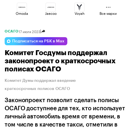
Omoda
Jaecoo
Voyah
Все марки
17 июля 2023
ОСАГО
Changan
Lada
Geely
Подписаться на РБК в Max
Комитет Госдумы поддержал
Volga
Esteo
Haval
законопроект о краткосрочных
полисах ОСАГО
Комитет Думы поддержал введение
краткосрочных полисов ОСАГО
Законопроект позволит сделать полисы
ОСАГО доступнее для тех, кто использует
личный автомобиль время от времени, в
том числе в качестве такси, отметили в