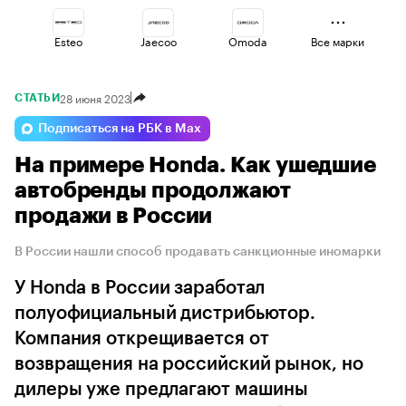
Esteo
Jaecoo
Omoda
Все марки
28 июня 2023
СТАТЬИ
Changan
Voyah
Lada
Подписаться на РБК в Max
На примере Honda. Как ушедшие
Volga
Haval
Geely
автобренды продолжают
продажи в России
В России нашли способ продавать санкционные иномарки
У Honda в России заработал
полуофициальный дистрибьютор.
Компания открещивается от
возвращения на российский рынок, но
дилеры уже предлагают машины