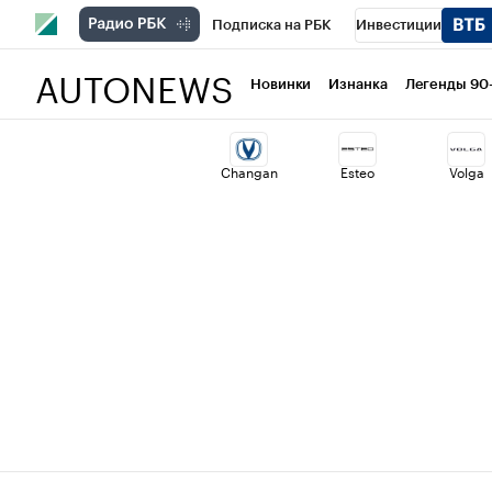
Подписка на РБК
Инвестиции
AUTONEWS
РБК Вино
Спорт
Школа управлени
Новинки
Изнанка
Легенды 90
Национальные проекты
Город
Ст
Changan
Esteo
Volga
Кредитные рейтинги
Франшизы
Политика
Экономика
Бизнес
Т