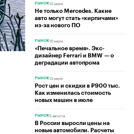
10 июля
РЫНОК
Не только Mercedes. Какие
авто могут стать «кирпичами»
из-за нового ПО
10 июля
РЫНОК
«Печальное время». Экс-
дизайнер Ferrari и BMW — о
деградации автопрома
13 июля
РЫНОК
Рост цен и скидки в ₽900 тыс.
Как изменилась стоимость
новых машин в июле
5 августа
РЫНОК
В России выросли цены на
новые автомобили. Расчеты