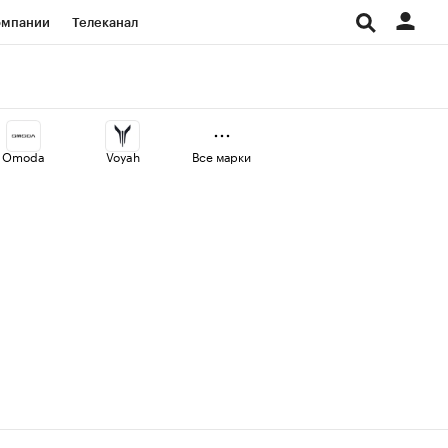
омпании
Телеканал
изионеры
дования
Omoda
Voyah
Все марки
Проверка контрагентов