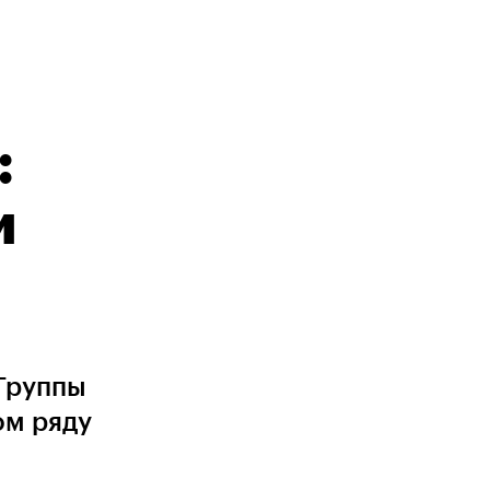
:
и
Группы
ом ряду