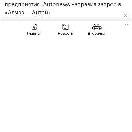
предприятия. Autonews направил запрос в
«Алмаз — Антей».
Изначально концерн взялся за разработку
Главная
Новости
Вторичка
электромобиля для того, чтобы нарастить
долю гражданской продукции в
соответствии с поручениями российских
властей.
00:00
/
00:00