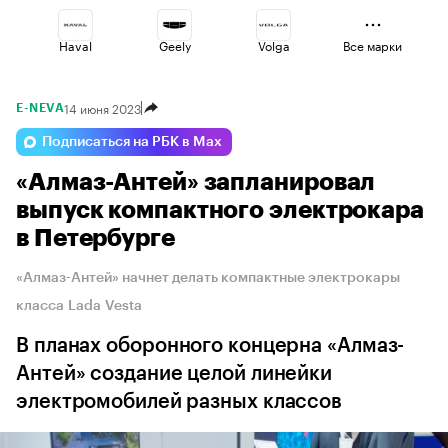
Haval
Geely
Volga
Все марки
14 июня 2023
E-NEVA
Omoda
Lada
Voyah
Подписаться на РБК в Max
«Алмаз-Антей» запланировал
Esteo
Changan
Jaecoo
выпуск компактного электрокара
в Петербурге
«Алмаз-Антей» начнет делать компактные электрокары
класса Lada Vesta
В планах оборонного концерна «Алмаз-
Антей» создание целой линейки
электромобилей разных классов