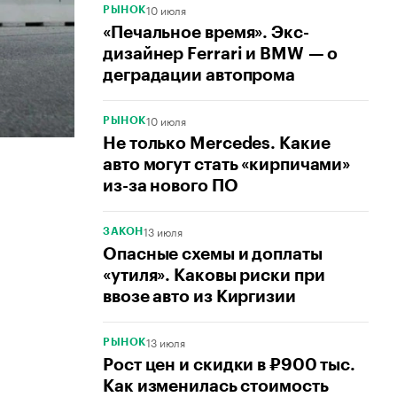
10 июля
РЫНОК
«Печальное время». Экс-
дизайнер Ferrari и BMW — о
деградации автопрома
10 июля
РЫНОК
Не только Mercedes. Какие
авто могут стать «кирпичами»
из-за нового ПО
13 июля
ЗАКОН
Опасные схемы и доплаты
«утиля». Каковы риски при
ввозе авто из Киргизии
13 июля
РЫНОК
Рост цен и скидки в ₽900 тыс.
Как изменилась стоимость