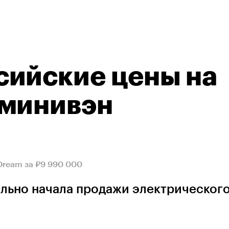
сийские цены на
 минивэн
Dream за ₽9 990 000
льно начала продажи электрическог