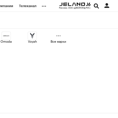
...
омпании
Телеканал
изионеры
дования
Omoda
Voyah
Все марки
наличной валюты