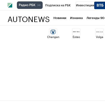
Подписка на РБК
Инвестиции
AUTONEWS
РБК Вино
Спорт
Школа управлени
Новинки
Изнанка
Легенды 90
Национальные проекты
Город
Ст
Changan
Esteo
Volga
Кредитные рейтинги
Франшизы
Проверка контрагентов
Политика