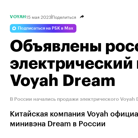
15 мая 2023
Поделиться
VOYAH
Подписаться на РБК в Max
Объявлены рос
электрический
Voyah Dream
В России начались продажи электрического Voyah 
Китайская компания Voyah официа
минивэна Dream в России