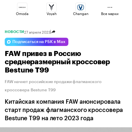
Omoda
Voyah
Changan
Все марки
27 апреля 2023
НОВОСТИ
Haval
Esteo
Lada
Подписаться на РБК в Max
FAW привез в Россию
Geely
Jaecoo
Volga
среднеразмерный кроссовер
Bestune T99
FAW начнет российские продажи флагманского
кроссовера Bestune T99
Китайская компания FAW анонсировала
старт продаж флагманского кроссовера
Bestune T99 на лето 2023 года