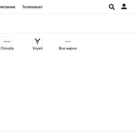
омпании
Телеканал
изионеры
дования
Omoda
Voyah
Все марки
Проверка контрагентов