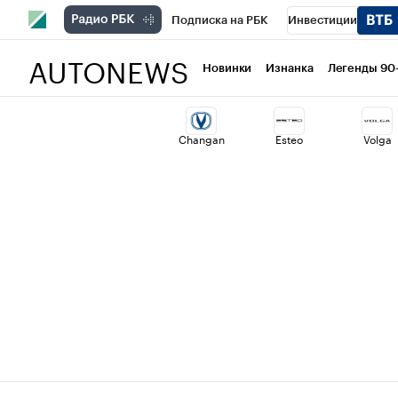
Подписка на РБК
Инвестиции
AUTONEWS
РБК Вино
Спорт
Школа управлени
Новинки
Изнанка
Легенды 90
Национальные проекты
Город
Ст
Changan
Esteo
Volga
Кредитные рейтинги
Франшизы
Политика
Экономика
Бизнес
Т