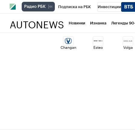
Подписка на РБК
Инвестиции
AUTONEWS
РБК Вино
Спорт
Школа управлени
Новинки
Изнанка
Легенды 90
Национальные проекты
Город
Ст
Changan
Esteo
Volga
Кредитные рейтинги
Франшизы
Политика
Экономика
Бизнес
Т