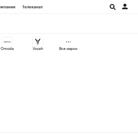
омпании
Телеканал
изионеры
дования
Omoda
Voyah
Все марки
Проверка контрагентов