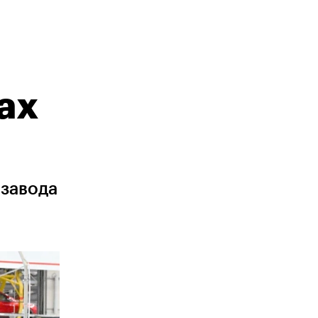
ах
 завода