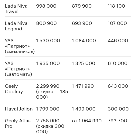
Lada Niva
998 000
879 900
118 100
Travel
Lada Niva
800 900
693 900
107 000
Legend
УАЗ
1 530 000
1 084 000
446 000
«Патриот»
(«механика»)
УАЗ
1 935 000
1 325 000
610 000
«Патриот»
(«автомат»)
Geely
2 299 990
1 471 990
643 000
Coolray
(скидка — 185
000)
Haval Jolion
1 799 000
1 499 000
300 000
Geely Atlas
2 758 990
от 1 964 990
793 700
Pro
(скидка 300
000)