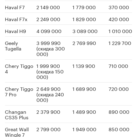
Haval F7
2 149 000
1 779 000
370 000
Haval F7x
2 249 000
1 829 000
420 000
Haval H9
4 099 000
3 089 000
1 010 000
Geely
3 999 990
2 769 990
1 229 700
Tugella
(скидка 300
000)
Chery Tiggo
1 999 900
1 139 900
710 000
4
(скидка 150
000)
Chery Tiggo
2 649 900
1 689 900
720 000
7 Pro
(скидка 240
000)
Changan
2 379 900
1 489 900
890 000
CS35 Plus
Great Wall
2 799 000
1 949 000
850 000
Wingle 7