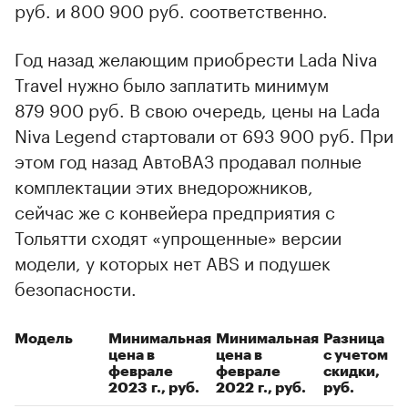
руб. и 800 900 руб. соответственно.
Год назад желающим приобрести Lada Niva
Travel нужно было заплатить минимум
879 900 руб. В свою очередь, цены на Lada
Niva Legend стартовали от 693 900 руб. При
этом год назад АвтоВАЗ продавал полные
комплектации этих внедорожников,
сейчас же с конвейера предприятия с
Тольятти сходят «упрощенные» версии
00:00
/
00:00
модели, у которых нет ABS и подушек
безопасности.
Модель
Минимальная
Минимальная
Разница
цена в
цена в
с учетом
феврале
феврале
скидки,
2023 г., руб.
2022 г., руб.
руб.