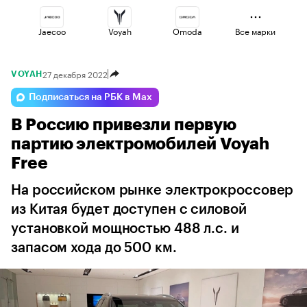
Jaecoo
Voyah
Omoda
Все марки
27 декабря 2022
VOYAH
Esteo
Geely
Volga
Подписаться на РБК в Max
В Россию привезли первую
Haval
Lada
Changan
партию электромобилей Voyah
Free
На российском рынке электрокроссовер
из Китая будет доступен с силовой
установкой мощностью 488 л.с. и
запасом хода до 500 км.