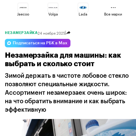
Jaecoo
Volga
Lada
Все марки
24 ноября 2025
НЕЗАМЕРЗАЙКА
Omoda
Changan
Voyah
Подписаться на РБК в Max
Незамерзайка для машины: как
Haval
Esteo
Geely
выбрать и сколько стоит
Зимой держать в чистоте лобовое стекло
позволяют специальные жидкости.
Ассортимент незамерзаек очень широк:
на что обратить внимание и как выбрать
эффективную