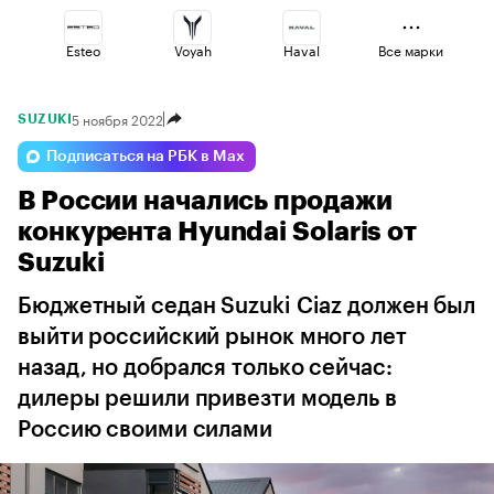
Esteo
Voyah
Haval
Все марки
5 ноября 2022
SUZUKI
Omoda
Geely
Volga
Подписаться на РБК в Max
В России начались продажи
Lada
Changan
Jaecoo
конкурента Hyundai Solaris от
Suzuki
Бюджетный седан Suzuki Ciaz должен был
выйти российский рынок много лет
назад, но добрался только сейчас:
дилеры решили привезти модель в
Россию своими силами