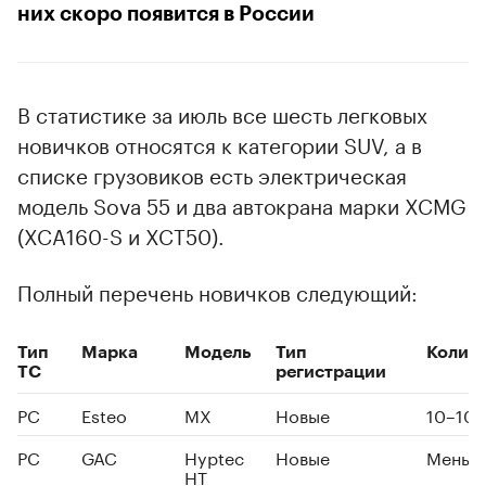
них скоро появится в России
В статистике за июль все шесть легковых
новичков относятся к категории SUV, а в
списке грузовиков есть электрическая
модель Sova 55 и два автокрана марки XCMG
(XCA160-S и XCT50).
Полный перечень новичков следующий:
Тип
Марка
Модель
Тип
Колич
ТС
регистрации
PC
Esteo
MX
Новые
10–10
PC
GAC
Hyptec
Новые
Меньше
HT