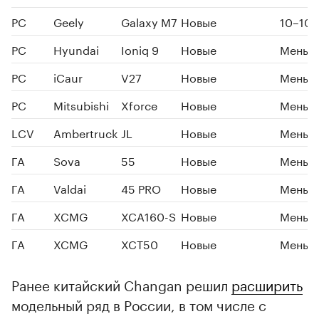
PC
Geely
Galaxy M7
Новые
10–10
PC
Hyundai
Ioniq 9
Новые
Меньше
PC
iCaur
V27
Новые
Меньше
PC
Mitsubishi
Xforce
Новые
Меньше
LCV
Ambertruck
JL
Новые
Меньше
ГА
Sova
55
Новые
Меньше
ГА
Valdai
45 PRO
Новые
Меньше
ГА
XCMG
XCA160-S
Новые
Меньше
ГА
XCMG
XCT50
Новые
Меньше
Ранее китайский Changan решил
расширить
модельный ряд в России, в том числе с