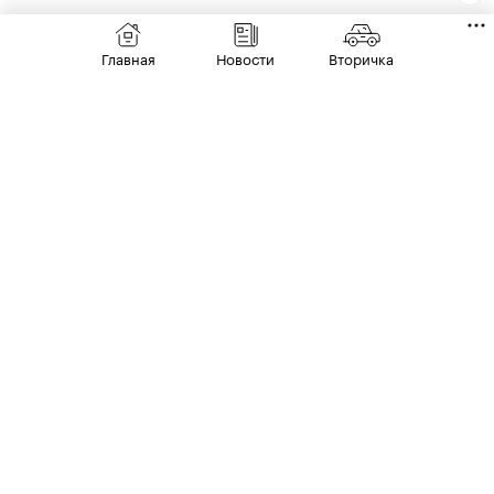
Седаны
Главная
Новости
Вторичка
Toyota Corolla: новый дизайн в стиле Prius
Мотор — гибрид (98 л. с.);
коробка передач — вариатор;
00:00
/
00:00
привод передний;
цена — 3,59 млн руб.