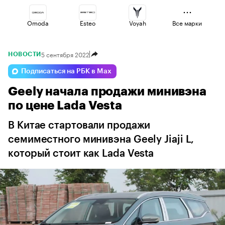
Omoda
Esteo
Voyah
Все марки
5 сентября 2022
НОВОСТИ
Changan
Jaecoo
Haval
Подписаться на РБК в Max
Geely начала продажи минивэна
Volga
Lada
Geely
по цене Lada Vesta
В Китае стартовали продажи
семиместного минивэна Geely Jiaji L,
который стоит как Lada Vesta