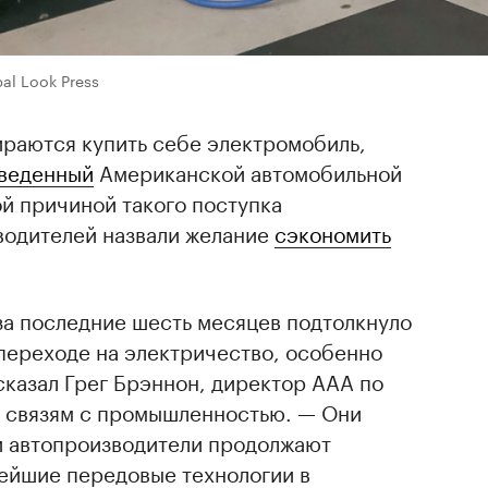
al Look Press
раются купить себе электромобиль,
веденный
Американской автомобильной
ой причиной такого поступка
водителей назвали желание
сэкономить
за последние шесть месяцев подтолкнуло
переходе на электричество, особенно
 сказал Грег Брэннон, директор AAA по
 связям с промышленностью. — Они
и автопроизводители продолжают
вейшие передовые технологии в