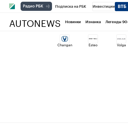
Подписка на РБК
Инвестиции
AUTONEWS
РБК Вино
Спорт
Школа управлени
Новинки
Изнанка
Легенды 90
Национальные проекты
Город
Ст
Changan
Esteo
Volga
Кредитные рейтинги
Франшизы
Проверка контрагентов
Политика