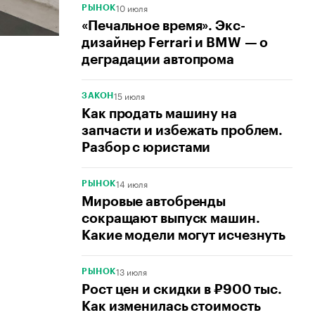
10 июля
РЫНОК
«Печальное время». Экс-
дизайнер Ferrari и BMW — о
деградации автопрома
15 июля
ЗАКОН
Как продать машину на
запчасти и избежать проблем.
Разбор с юристами
14 июля
РЫНОК
Мировые автобренды
сокращают выпуск машин.
Какие модели могут исчезнуть
13 июля
РЫНОК
Рост цен и скидки в ₽900 тыс.
Как изменилась стоимость