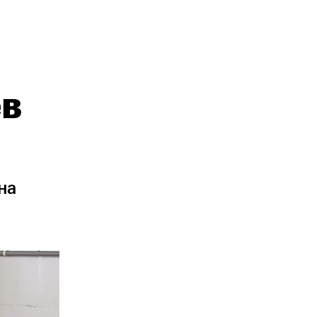
ев
на