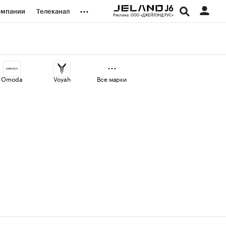
...
омпании
Телеканал
изионеры
дования
Omoda
Voyah
Все марки
наличной валюты