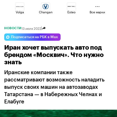
Volga
Changan
Esteo
Все марки
13 июля 2022
НОВОСТИ
Jaecoo
Voyah
Geely
Подписаться на РБК в Max
Иран хочет выпускать авто под
Lada
Haval
Omoda
брендом «Москвич». Что нужно
знать
Иранские компании также
рассматривают возможность наладить
выпуск своих машин на автозаводах
Татарстана — в Набережных Челнах и
Елабуге