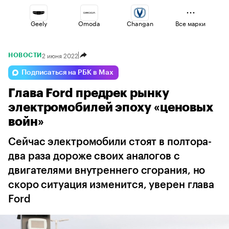
Geely
Omoda
Changan
Все марки
2 июня 2022
НОВОСТИ
Lada
Esteo
Volga
Подписаться на РБК в Max
Глава Ford предрек рынку
Haval
Jaecoo
Voyah
электромобилей эпоху «ценовых
войн»
Сейчас электромобили стоят в полтора-
два раза дороже своих аналогов с
двигателями внутреннего сгорания, но
скоро ситуация изменится, уверен глава
Ford