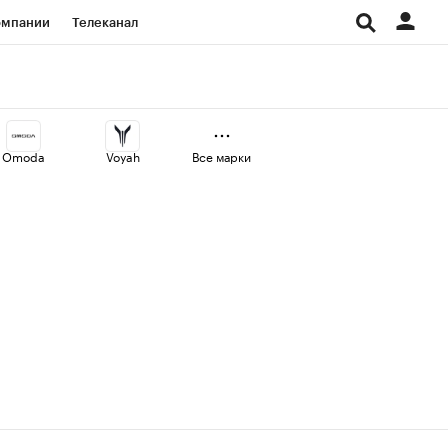
омпании
Телеканал
изионеры
дования
Omoda
Voyah
Все марки
Проверка контрагентов