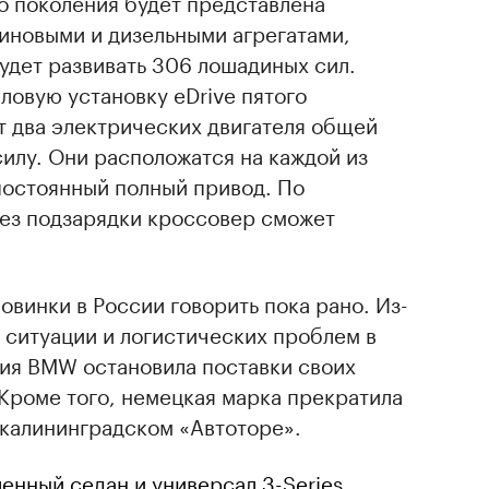
о поколения будет представлена
новыми и дизельными агрегатами,
удет развивать 306 лошадиных сил.
ловую установку eDrive пятого
т два электрических двигателя общей
илу. Они расположатся на каждой из
постоянный полный привод. По
ез подзарядки кроссовер сможет
овинки в России говорить пока рано. Из-
 ситуации и логистических проблем в
ния BMW остановила поставки своих
Кроме того, немецкая марка прекратила
 калининградском «Автоторе».
нный седан и универсал 3-Series