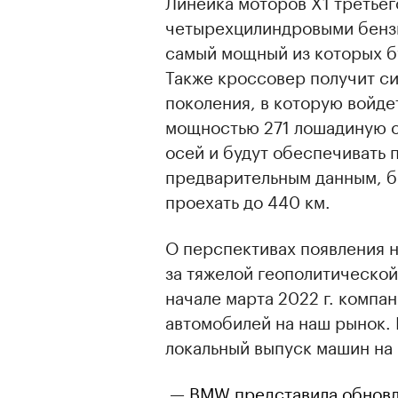
Линейка моторов X1 третьег
четырехцилиндровыми бензи
самый мощный из которых б
Также кроссовер получит си
поколения, в которую войде
мощностью 271 лошадиную с
осей и будут обеспечивать 
предварительным данным, б
проехать до 440 км.
О перспективах появления н
за тяжелой геополитической
начале марта 2022 г. компа
автомобилей на наш рынок. 
локальный выпуск машин на
—
BMW представила обновле