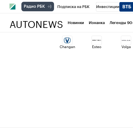
Подписка на РБК
Инвестиции
AUTONEWS
РБК Вино
Спорт
Школа управлени
Новинки
Изнанка
Легенды 90
Национальные проекты
Город
Ст
Changan
Esteo
Volga
Кредитные рейтинги
Франшизы
Политика
Экономика
Бизнес
Т