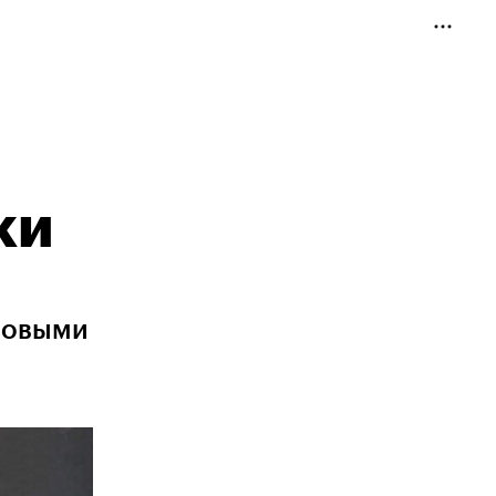
ки
иловыми