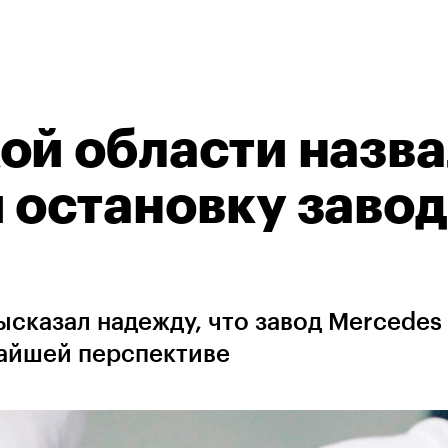
ой области назв
 остановку заво
ысказал надежду, что завод Mercedes
жайшей перспективе