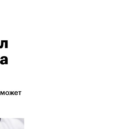
ал
да
 может