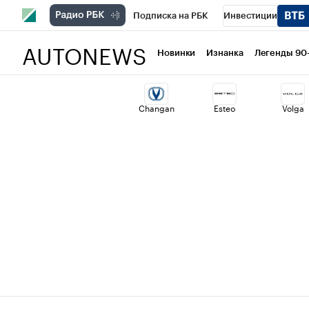
Подписка на РБК
Инвестиции
AUTONEWS
РБК Вино
Спорт
Школа управлени
Новинки
Изнанка
Легенды 90
Национальные проекты
Город
Ст
Changan
Esteo
Volga
Кредитные рейтинги
Франшизы
Проверка контрагентов
Политика