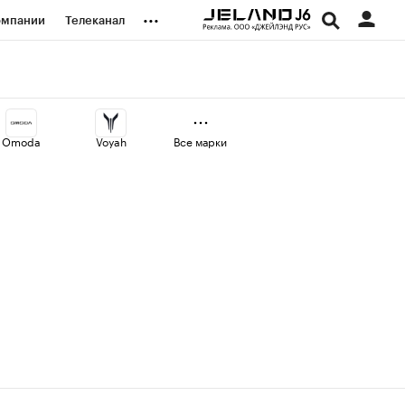
...
омпании
Телеканал
изионеры
дования
Omoda
Voyah
Все марки
наличной валюты