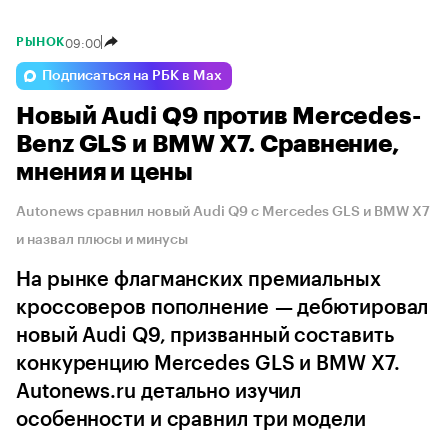
09:00
РЫНОК
Подписаться на РБК в Max
Новый Audi Q9 против Mercedes-
Benz GLS и BMW X7. Сравнение,
мнения и цены
Autonews сравнил новый Audi Q9 с Mercedes GLS и BMW X7
и назвал плюсы и минусы
На рынке флагманских премиальных
кроссоверов пополнение — дебютировал
новый Audi Q9, призванный составить
конкуренцию Mercedes GLS и BMW X7.
Autonews.ru детально изучил
особенности и сравнил три модели