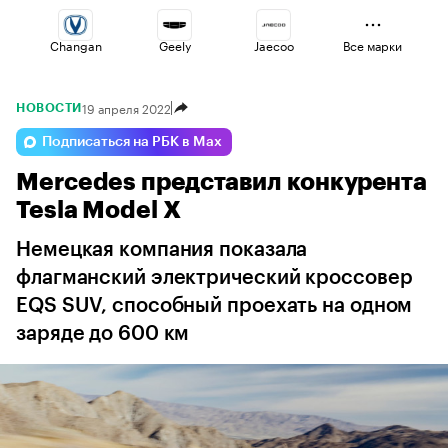
Changan
Geely
Jaecoo
Все марки
19 апреля 2022
НОВОСТИ
Omoda
Voyah
Haval
Подписаться на РБК в Max
Mercedes представил конкурента
Esteo
Volga
Lada
Tesla Model X
Немецкая компания показала
флагманский электрический кроссовер
EQS SUV, способный проехать на одном
заряде до 600 км