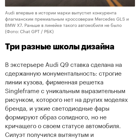
Audi впервые в истории марки выпустил конкурента
флагманским премиальным кроссоверам Mercedes GLS и
BMW X7. Раньше в линейке такого автомобиля не было
(Фото: Chat GPT / РБК)
Три разные школы дизайна
В экстерьере Audi Q9 ставка сделана на
сдержанную монументальность: строгие
линии кузова, фирменная решетка
Singleframe с уникальным выразительным
рисунком, которого нет на других моделях
бренда, и узкие светодиодные фары
00:00
/
00:00
формируют образ солидного, но не
кричащего о своем статусе автомобиля.
Силуэт получился вытянутым и