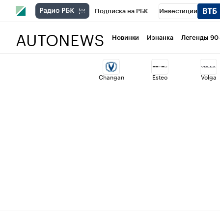
Подписка на РБК
Инвестиции
AUTONEWS
РБК Вино
Спорт
Школа управлени
Новинки
Изнанка
Легенды 90
Национальные проекты
Город
Ст
Changan
Esteo
Volga
Кредитные рейтинги
Франшизы
Политика
Экономика
Бизнес
Т