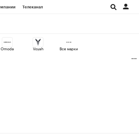
омпании
Телеканал
изионеры
дования
Omoda
Voyah
Все марки
Проверка контрагентов