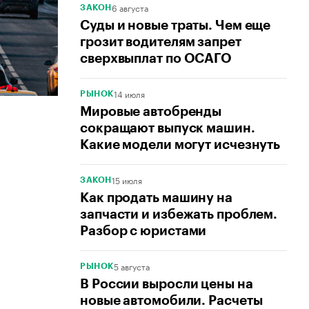
6 августа
ЗАКОН
Суды и новые траты. Чем еще
грозит водителям запрет
сверхвыплат по ОСАГО
14 июля
РЫНОК
Мировые автобренды
сокращают выпуск машин.
Какие модели могут исчезнуть
15 июля
ЗАКОН
Как продать машину на
запчасти и избежать проблем.
Разбор с юристами
5 августа
РЫНОК
В России выросли цены на
новые автомобили. Расчеты