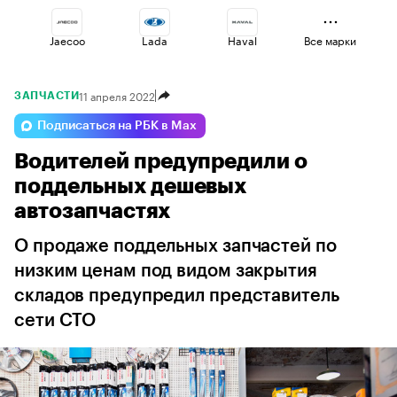
Jaecoo
Lada
Haval
Все марки
11 апреля 2022
ЗАПЧАСТИ
Geely
Volga
Esteo
Подписаться на РБК в Max
Водителей предупредили о
Voyah
Omoda
Changan
поддельных дешевых
автозапчастях
О продаже поддельных запчастей по
низким ценам под видом закрытия
складов предупредил представитель
сети СТО