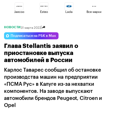
Jaecoo
Esteo
Lada
Все марки
31 марта 2022
НОВОСТИ
Omoda
Volga
Changan
Подписаться на РБК в Max
Глава Stellantis заявил о
Geely
Haval
Voyah
приостановке выпуска
автомобилей в России
Карлос Таварес сообщил об остановке
производства машин на предприятии
«ПСМА Рус» в Калуге из-за нехватки
компонентов. На заводе выпускают
автомобили брендов Peugeot, Citroen и
Opel