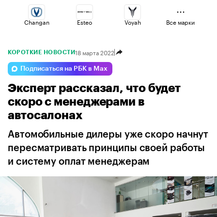
Changan
Esteo
Voyah
Все марки
18 марта 2022
КОРОТКИЕ НОВОСТИ
Jaecoo
Volga
Lada
Подписаться на РБК в Max
Эксперт рассказал, что будет
Omoda
Haval
Geely
скоро с менеджерами в
автосалонах
Автомобильные дилеры уже скоро начнут
пересматривать принципы своей работы
и систему оплат менеджерам