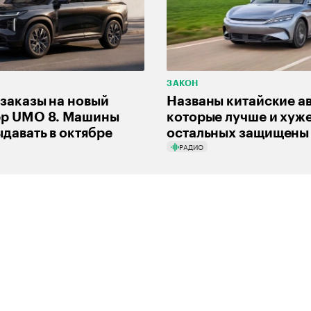
ЗАКОН
заказы на новый
Названы китайские ав
ер UMO 8. Машины
которые лучше и хуж
ыдавать в октябре
остальных защищены 
РАДИО