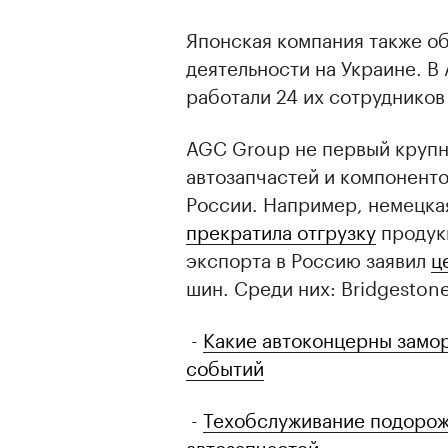
Японская компания также об
деятельности на Украине. В 
работали 24 их сотрудников
AGC Group не первый крупн
автозапчастей и компоненто
России. Например, немецкая
прекратила отгрузку
продукц
экспорта в Россию заявил
ц
шин. Среди них: Bridgestone, 
-
Какие автоконцерны замор
событий
00:00
/
00:00
-
Техобслуживание подорожа
автозапчастей