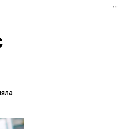
C
няла