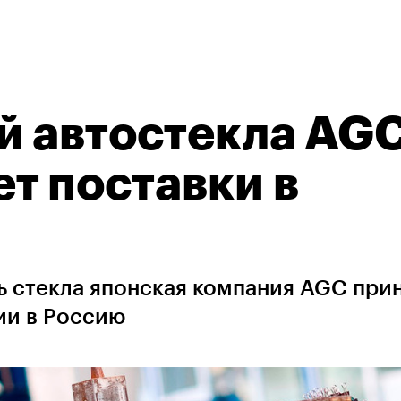
й автостекла AG
т поставки в
 стекла японская компания AGC при
ии в Россию