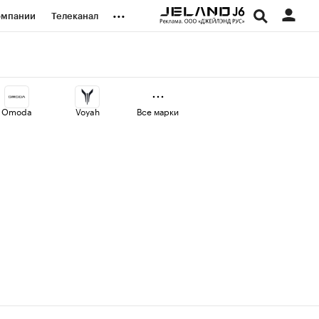
...
омпании
Телеканал
изионеры
дования
Omoda
Voyah
Все марки
наличной валюты