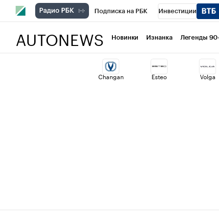
Подписка на РБК
Инвестиции
AUTONEWS
РБК Вино
Спорт
Школа управлени
Новинки
Изнанка
Легенды 90
Национальные проекты
Город
Ст
Changan
Esteo
Volga
Кредитные рейтинги
Франшизы
Проверка контрагентов
Политика