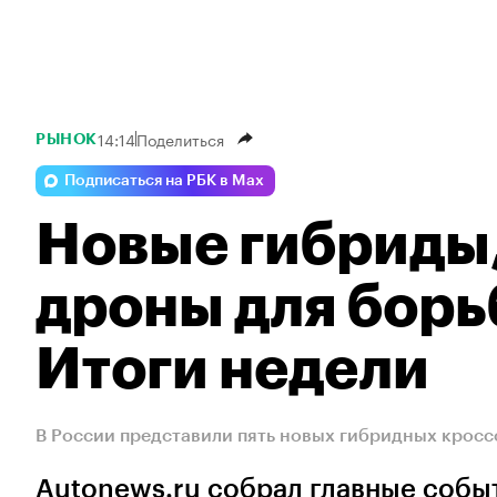
14:14
Поделиться
РЫНОК
Подписаться на РБК в Max
Новые гибриды,
дроны для борь
Итоги недели
В России представили пять новых гибридных кросс
Autonews.ru собрал главные собы