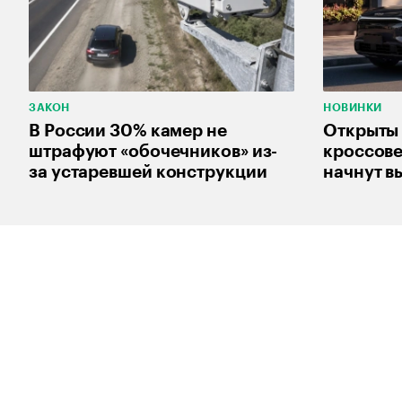
ЗАКОН
НОВИНКИ
В России 30% камер не
Открыты 
штрафуют «обочечников» из-
кроссов
за устаревшей конструкции
начнут в