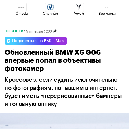
Omoda
Changan
Voyah
Все марки
26 февраля 2022
НОВОСТИ
Haval
Esteo
Volga
Подписаться на РБК в Max
Обновленный BMW X6 G06
Lada
Geely
Jaecoo
впервые попал в объективы
фотокамер
Кроссовер, если судить исключительно
по фотографиям, попавшим в интернет,
будет иметь «перерисованные» бамперы
и головную оптику