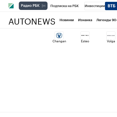
Подписка на РБК
Инвестиции
AUTONEWS
РБК Вино
Спорт
Школа управлени
Новинки
Изнанка
Легенды 90
Национальные проекты
Город
Ст
Changan
Esteo
Volga
Кредитные рейтинги
Франшизы
Политика
Экономика
Бизнес
Т