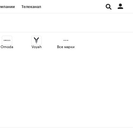
омпании
Телеканал
изионеры
дования
Omoda
Voyah
Все марки
Проверка контрагентов