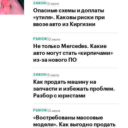
13 июля
ЗАКОН
Опасные схемы и доплаты
«утиля». Каковы риски при
ввозе авто из Киргизии
10 июля
РЫНОК
Не только Mercedes. Какие
авто могут стать «кирпичами»
из-за нового ПО
15 июля
ЗАКОН
Как продать машину на
запчасти и избежать проблем.
Разбор с юристами
10 июля
РЫНОК
«Востребованы массовые
модели». Как выгодно продать